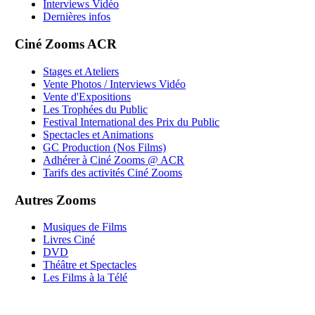
Interviews Vidéo
Dernières infos
Ciné Zooms ACR
Stages et Ateliers
Vente Photos / Interviews Vidéo
Vente d'Expositions
Les Trophées du Public
Festival International des Prix du Public
Spectacles et Animations
GC Production (Nos Films)
Adhérer à Ciné Zooms @ ACR
Tarifs des activités Ciné Zooms
Autres Zooms
Musiques de Films
Livres Ciné
DVD
Théâtre et Spectacles
Les Films à la Télé