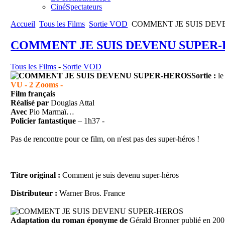
CinéSpectateurs
Accueil
Tous les Films
Sortie VOD
COMMENT JE SUIS DEV
COMMENT JE SUIS DEVENU SUPER
Tous les Films
-
Sortie VOD
Sortie :
le
VU - 2 Zooms -
Film français
Réalisé
par
Douglas Attal
Avec
Pio Marmaï…
Policier fantastique
– 1h37 -
Pas de rencontre pour ce film, on n'est pas des super-héros !
Titre original :
Comment je suis devenu super-héros
Distributeur
:
Warner Bros. France
Adaptation du roman
éponyme de
Gérald Bronner publié en 20