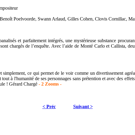
mpositeur
 Benoît Poelvoorde, Swann Arlaud, Gilles Cohen, Clovis Cornillac, M
nalisés et parfaitement intégrés, une mystérieuse substance procuran
sont chargés de l’enquête. Avec l’aide de Monté Carlo et Callista, deux a
 et simplement, ce qui permet de le voir comme un divertissement agréa
nt tout à l'humanité de ses personnages sans prétention et avec des effets
icule ! Gérard Chargé
- 2 Zooms -
< Préc
Suivant >