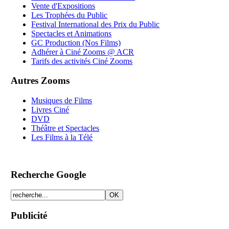
Vente d'Expositions
Les Trophées du Public
Festival International des Prix du Public
Spectacles et Animations
GC Production (Nos Films)
Adhérer à Ciné Zooms @ ACR
Tarifs des activités Ciné Zooms
Autres Zooms
Musiques de Films
Livres Ciné
DVD
Théâtre et Spectacles
Les Films à la Télé
Recherche Google
Publicité