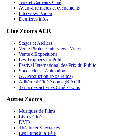
Jeux et Cadeaux Ciné
Avant-Premières et évènements
Interviews Vidéo
Dernières infos
Ciné Zooms ACR
Stages et Ateliers
Vente Photos / Interviews Vidéo
Vente d'Expositions
Les Trophées du Public
Festival International des Prix du Public
Spectacles et Animations
GC Production (Nos Films)
Adhérer à Ciné Zooms @ ACR
Tarifs des activités Ciné Zooms
Autres Zooms
Musiques de Films
Livres Ciné
DVD
Théâtre et Spectacles
Les Films à la Télé