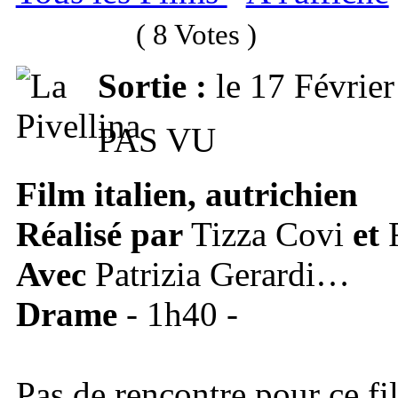
( 8 Votes )
Sortie :
le 17 Févrie
PAS VU
Film
italien,
autrichien
Réalisé par
Tizza Covi
et
R
Avec
Patrizia Gerardi…
Drame
- 1h40 -
Pas de rencontre pour ce fil