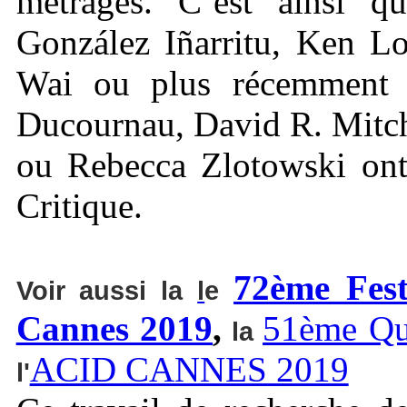
métrages. C’est ainsi q
González Iñarritu, Ken L
Wai ou plus récemment 
Ducournau, David R. Mitche
ou Rebecca Zlotowski ont 
Critique.
72ème Fest
Voir aussi la
l
e
Cannes 2019
,
51ème Qui
la
ACID CANNES 2019
l'