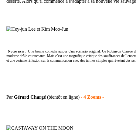
déserte. Alors qu’il commence à s’adapter à sa nouvelle vie sauvage, 
Notre avis :
Une bonne comédie autour d'un scénario original. Ce Robinson Crusoé des 
moderne drôle et touchante. Mais c’est une magnifique critique des souffrances de l’ense
et une certaine réflexion sur la communication avec des termes simples qui révèlent des s
Par
Gérard Chargé
(bientôt en ligne)
-
4 Zooms -