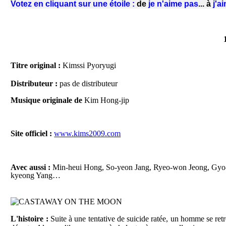
Votez en cliquant sur une étoile :
de
je n'aime pas
...
à
j'ai
Titre original :
Kimssi Pyoryugi
Distributeur :
pas de distributeur
Musique originale
de
Kim Hong-jip
Site officiel :
www.kims2009.com
Avec aussi :
Min-heui Hong, So-yeon Jang, Ryeo-won Jeong, Gyo-
kyeong Yang…
L'histoire :
Suite à une tentative de suicide ratée, un homme se retrou