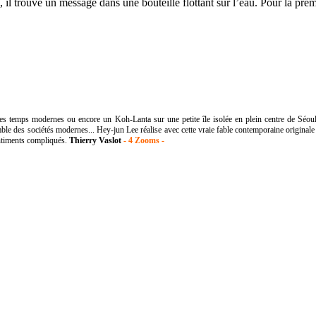
il trouve un message dans une bouteille flottant sur l’eau. Pour la premi
temps modernes ou encore un Koh-Lanta sur une petite île isolée en plein centre de Séoul f
mble des sociétés modernes...
Hey-jun Lee réalise avec cette vraie fable contemporaine originale
entiments compliqués.
Thierry Vaslot
- 4 Zooms -