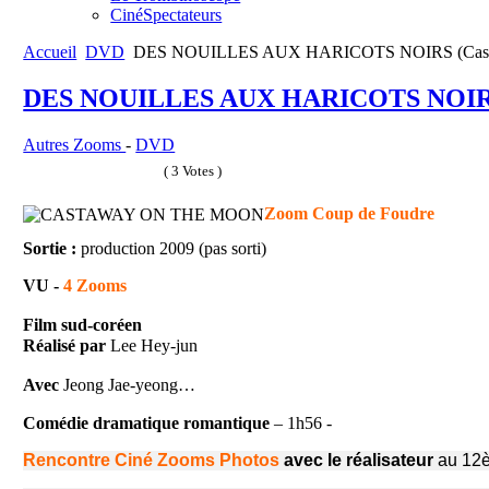
CinéSpectateurs
Accueil
DVD
DES NOUILLES AUX HARICOTS NOIRS (Castew
DES NOUILLES AUX HARICOTS NOIRS (
Autres Zooms
-
DVD
( 3 Votes )
Zoom Coup de Foudre
Sortie :
production 2009 (pas sorti)
VU -
4 Zooms
Film sud-coréen
Réalisé
par
Lee
Hey-jun
Avec
Jeong
Jae-yeong…
Comédie dramatique romantique
– 1h56 -
Rencontre Ciné Zooms Photos
avec le réalisateur
au 12è