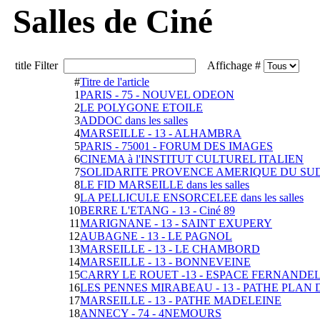
Salles de Ciné
title Filter
Affichage #
#
Titre de l'article
1
PARIS - 75 - NOUVEL ODEON
2
LE POLYGONE ETOILE
3
ADDOC dans les salles
4
MARSEILLE - 13 - ALHAMBRA
5
PARIS - 75001 - FORUM DES IMAGES
6
CINEMA à l'INSTITUT CULTUREL ITALIEN
7
SOLIDARITE PROVENCE AMERIQUE DU SUD dan
8
LE FID MARSEILLE dans les salles
9
LA PELLICULE ENSORCELEE dans les salles
10
BERRE L'ETANG - 13 - Ciné 89
11
MARIGNANE - 13 - SAINT EXUPERY
12
AUBAGNE - 13 - LE PAGNOL
13
MARSEILLE - 13 - LE CHAMBORD
14
MARSEILLE - 13 - BONNEVEINE
15
CARRY LE ROUET -13 - ESPACE FERNANDE
16
LES PENNES MIRABEAU - 13 - PATHE PLA
17
MARSEILLE - 13 - PATHE MADELEINE
18
ANNECY - 74 - 4NEMOURS