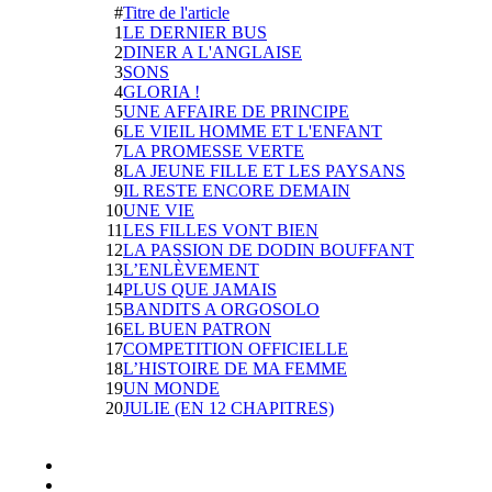
#
Titre de l'article
1
LE DERNIER BUS
2
DINER A L'ANGLAISE
3
SONS
4
GLORIA !
5
UNE AFFAIRE DE PRINCIPE
6
LE VIEIL HOMME ET L'ENFANT
7
LA PROMESSE VERTE
8
LA JEUNE FILLE ET LES PAYSANS
9
IL RESTE ENCORE DEMAIN
10
UNE VIE
11
LES FILLES VONT BIEN
12
LA PASSION DE DODIN BOUFFANT
13
L’ENLÈVEMENT
14
PLUS QUE JAMAIS
15
BANDITS A ORGOSOLO
16
EL BUEN PATRON
17
COMPETITION OFFICIELLE
18
L’HISTOIRE DE MA FEMME
19
UN MONDE
20
JULIE (EN 12 CHAPITRES)